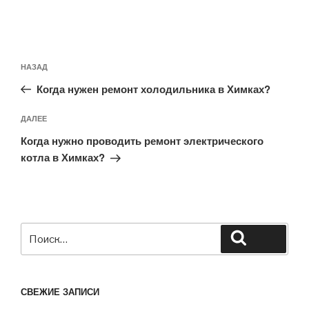
Навигация
Предыдущая
НАЗАД
по
запись:
записям
Когда нужен ремонт холодильника в Химках?
Следующая
ДАЛЕЕ
запись
Когда нужно проводить ремонт электрического
котла в Химках?
Искать:
Поиск
СВЕЖИЕ ЗАПИСИ