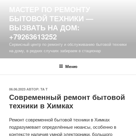
Перейти
МАСТЕР ПО РЕМОНТУ
к
БЫТОВОЙ ТЕХНИКИ —
содержимому
ВЫЗВАТЬ НА ДОМ:
+79263613252
Сервисный центр по ремонту и обслуживанию бытовой техники
на дому, в редких случаях забираем в стационар
Меню
ОПУБЛИКОВАНО
06.06.2023
АВТОР:
TA T
Современный ремонт бытовой
техники в Химках
Ремонт современной бытовой техники в Химках
подразумевает определённые нюансы, особенно в
контексте наличия умной электроники, большого