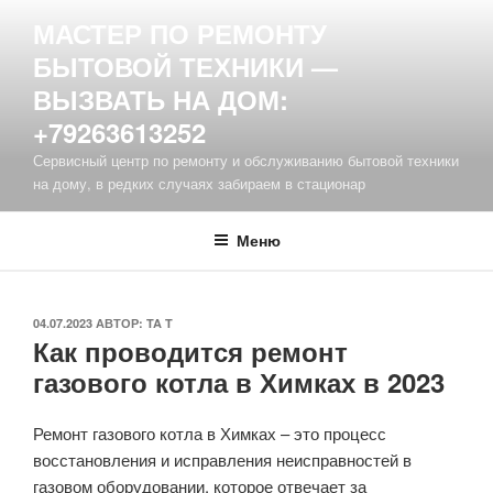
Перейти
МАСТЕР ПО РЕМОНТУ
к
БЫТОВОЙ ТЕХНИКИ —
содержимому
ВЫЗВАТЬ НА ДОМ:
+79263613252
Сервисный центр по ремонту и обслуживанию бытовой техники
на дому, в редких случаях забираем в стационар
Меню
ОПУБЛИКОВАНО
04.07.2023
АВТОР:
TA T
Как проводится ремонт
газового котла в Химках в 2023
Ремонт газового котла в Химках – это процесс
восстановления и исправления неисправностей в
газовом оборудовании, которое отвечает за