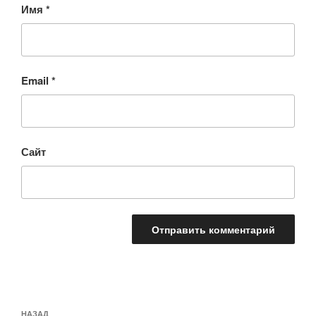
Имя
*
Email
*
Сайт
Навигация
Предыдущая
НАЗАД