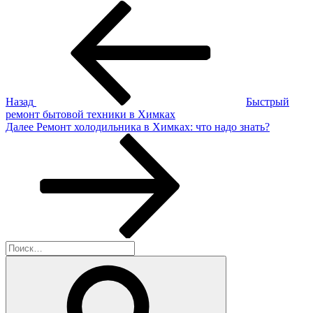
Навигация
Предыдущая
запись:
по
записям
Назад
Быстрый
ремонт бытовой техники в Химках
Следующая
Далее
Ремонт холодильника в Химках: что надо знать?
запись
Искать:
Поиск