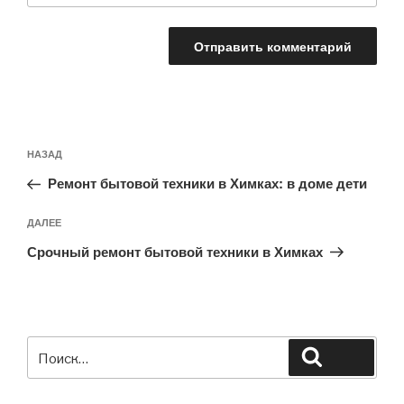
Навигация
Предыдущая
НАЗАД
по
запись:
записям
Ремонт бытовой техники в Химках: в доме дети
Следующая
ДАЛЕЕ
запись
Срочный ремонт бытовой техники в Химках
Искать:
Поиск